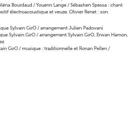
 Héléna Bourdaud / Youenn Lange / Sébastien Spessa : chant
sitif électroacoustique et veuze. Olivier Renet : son
sique Sylvain GirO / arrangement Julien Padovani
usique Sylvain GirO / arrangement Sylvain GirO, Erwan Hamon,
ez
ain GirO / musique : traditionnelle et Ronan Pellen /