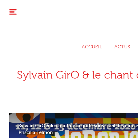
ACCUEIL
ACTUS
Sylvain GirO & le chant 
Sylvain GirO & le chant de la griffe sous l’oeil des cin
Priscilla Telmon